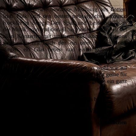
Wir spielen unsere bewährte Mischung aus flottem
Irish Folk und den besten pubtauglichen acoustic
Rock&Pop Songs. Den Spaß und Leidenschaft an
der Musik, von traditionell bis modern, teilen wir bei
allen Konzerten mit unserem Publikum. Lasst uns
gemeinsam mit Euch den ein oder anderen Song
singen, ein Glas heben und einen tollen Abend
haben!
Wir fühlen uns im engen Pub genauso wohl wir auf
der großen Bühne. Zudem spielen wie sehr gerne für
Firmenevents, Geburtstagsfeiern oder geben ein ganz
persönliches Wohnzimmerkonzert.
Viel Spass auf unserer Website und bis bald!
Manne & Mike von den
Smalltown Vibes
Hier seht ihr
unsere aktuellen öffentlichen
Veranstaltungen
: