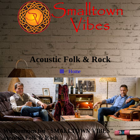
Acoustic Folk & Rock
Home
Willkommen bei "SMALLTOWN VIBES"
acoustic Folk & Rock